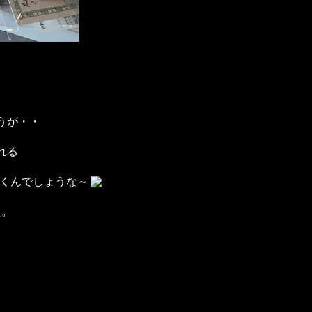
うが・・
れる
くんでしょうな～
た。