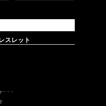
のブレスレット
か・・・
で