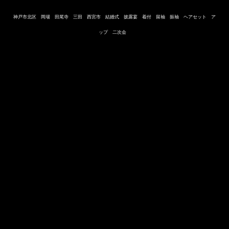
神戸市北区 岡場 田尾寺 三田 西宮市 結婚式 披露宴 着付 留袖 振袖 ヘアセット ア
ップ 二次会